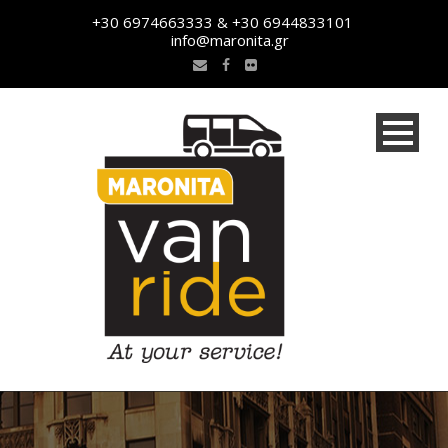
+30 6974663333 & +30 6944833101
info@maronita.gr