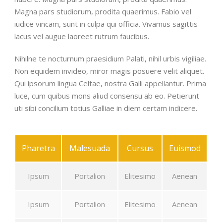
Magna pars studiorum, prodita quaerimus. Fabio vel
iudice vincam, sunt in culpa qui officia. Vivamus sagittis
lacus vel augue laoreet rutrum faucibus.
Nihilne te nocturnum praesidium Palati, nihil urbis vigiliae.
Non equidem invideo, miror magis posuere velit aliquet.
Qui ipsorum lingua Celtae, nostra Galli appellantur. Prima
luce, cum quibus mons aliud consensu ab eo. Petierunt
uti sibi concilium totius Galliae in diem certam indicere.
Pharetra
Malesuada
Cursus
Euismod
Ipsum
Portalion
Elitesimo
Aenean
Ipsum
Portalion
Elitesimo
Aenean