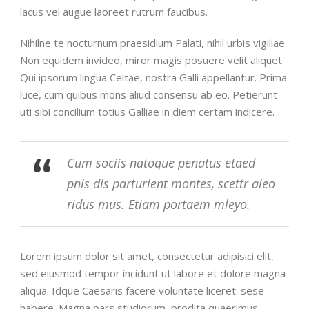
lacus vel augue laoreet rutrum faucibus.
Nihilne te nocturnum praesidium Palati, nihil urbis vigiliae.
Non equidem invideo, miror magis posuere velit aliquet.
Qui ipsorum lingua Celtae, nostra Galli appellantur. Prima
luce, cum quibus mons aliud consensu ab eo. Petierunt
uti sibi concilium totius Galliae in diem certam indicere.
Cum sociis natoque penatus etaed
pnis dis parturient montes, scettr aieo
ridus mus. Etiam portaem mleyo.
Lorem ipsum dolor sit amet, consectetur adipisici elit,
sed eiusmod tempor incidunt ut labore et dolore magna
aliqua. Idque Caesaris facere voluntate liceret: sese
habere. Magna pars studiorum, prodita quaerimus.