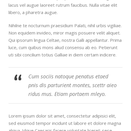
lacus vel augue laoreet rutrum faucibus. Nulla vitae elit
libero, a pharetra augue.
Nihilne te nocturnum praesidium Palati, nihil urbis vigiliae.
Non equidem invideo, miror magis posuere velit aliquet.
Qui ipsorum lingua Celtae, nostra Galli appellantur. Prima
luce, cum quibus mons aliud consensu ab eo. Petierunt
uti sibi concilium totius Galliae in diem certam indicere.
Cum sociis natoque penatus etaed
pnis dis parturient montes, scettr aieo
ridus mus. Etiam portaem mleyo.
Lorem ipsum dolor sit amet, consectetur adipisici elit,
sed eiusmod tempor incidunt ut labore et dolore magna
aliqua. Idque Caesaris facere voluntate liceret: sese