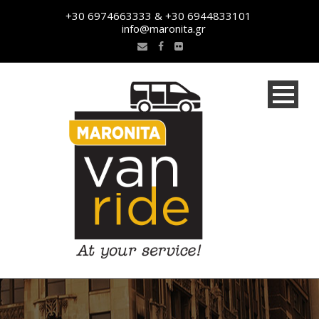
+30 6974663333 & +30 6944833101
info@maronita.gr