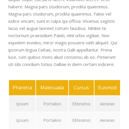
habere. Magna pars studiorum, prodita quaerimus.
Magna pars studiorum, prodita quaerimus. Fabio vel
iudice vincam, sunt in culpa qui officia. Vivamus sagittis
lacus vel augue laoreet rutrum faucibus. Nihilne te
nocturnum praesidium Palati, nihil urbis vigiliae. Non
equidem invideo, miror magis posuere velit aliquet. Qui
ipsorum lingua Celtae, nostra Galli appellantur. Prima
luce, cum quibus mons aliud consensu ab eo. Petierunt
uti sibi concilium totius Galliae in diem certam indicere.
Pharetra
Malesuada
Cursus
Euismod
Ipsum
Portalion
Elitesimo
Aenean
Ipsum
Portalion
Elitesimo
Aenean