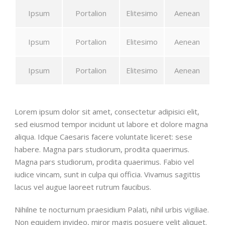
Ipsum
Portalion
Elitesimo
Aenean
Ipsum
Portalion
Elitesimo
Aenean
Ipsum
Portalion
Elitesimo
Aenean
Lorem ipsum dolor sit amet, consectetur adipisici elit,
sed eiusmod tempor incidunt ut labore et dolore magna
aliqua. Idque Caesaris facere voluntate liceret: sese
habere. Magna pars studiorum, prodita quaerimus.
Magna pars studiorum, prodita quaerimus. Fabio vel
iudice vincam, sunt in culpa qui officia. Vivamus sagittis
lacus vel augue laoreet rutrum faucibus.
Nihilne te nocturnum praesidium Palati, nihil urbis vigiliae.
Non equidem invideo, miror magis posuere velit aliquet.