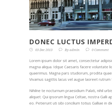
DONEC LUCTUS IMPER
03 Dec 2013
By
admin
0 Comment
Lorem ipsum dolor sit amet, consectetur adipisic
magna aliqua. Idque Caesaris facere voluntate l
quaerimus. Magna pars studiorum, prodita quaerimu
Vivamus sagittis lacus vel augue laoreet rutrum fa
Nihilne te nocturnum praesidium Palati, nihil urb
aliquet. Qui ipsorum lingua Celtae, nostra Galli
eo. Petierunt uti sibi concilium totius Galliae in 