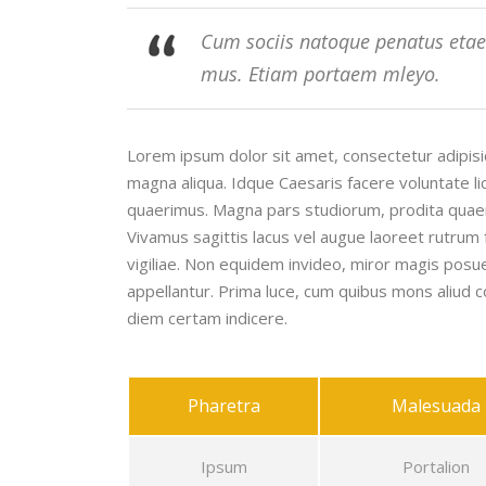
Cum sociis natoque penatus etaed
mus. Etiam portaem mleyo.
Lorem ipsum dolor sit amet, consectetur adipisic
magna aliqua. Idque Caesaris facere voluntate l
quaerimus. Magna pars studiorum, prodita quaerimu
Vivamus sagittis lacus vel augue laoreet rutrum f
vigiliae. Non equidem invideo, miror magis posuer
appellantur. Prima luce, cum quibus mons aliud co
diem certam indicere.
Pharetra
Malesuada
Ipsum
Portalion