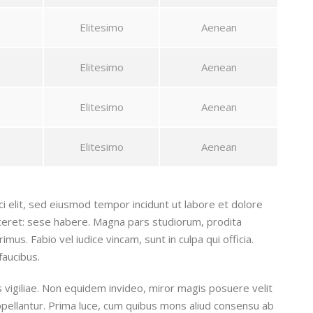
Elitesimo
Aenean
Elitesimo
Aenean
Elitesimo
Aenean
Elitesimo
Aenean
i elit, sed eiusmod tempor incidunt ut labore et dolore
iceret: sese habere. Magna pars studiorum, prodita
s. Fabio vel iudice vincam, sunt in culpa qui officia.
faucibus.
is vigiliae. Non equidem invideo, miror magis posuere velit
 appellantur. Prima luce, cum quibus mons aliud consensu ab