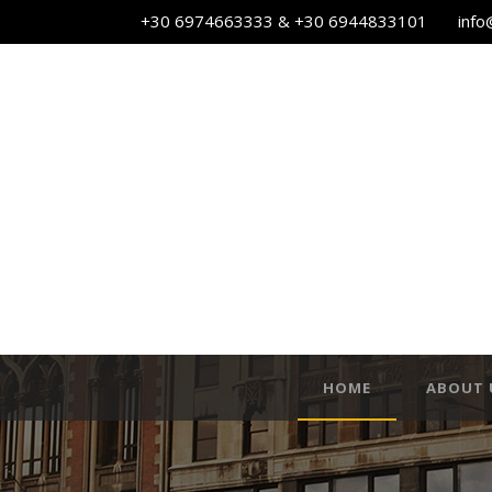
+30 6974663333 & +30 6944833101
info
HOME
ABOUT 