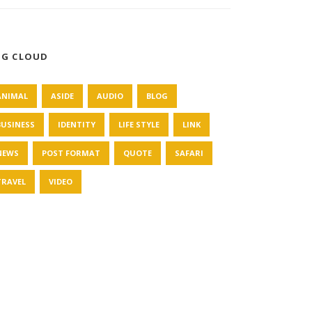
AG CLOUD
ANIMAL
ASIDE
AUDIO
BLOG
BUSINESS
IDENTITY
LIFE STYLE
LINK
NEWS
POST FORMAT
QUOTE
SAFARI
TRAVEL
VIDEO