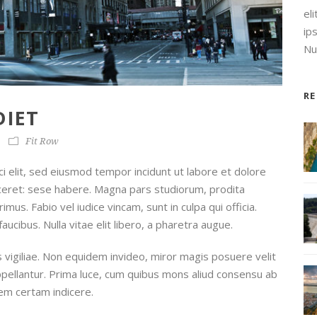
el
ip
Nul
R
DIET
Fit Row
i elit, sed eiusmod tempor incidunt ut labore et dolore
iceret: sese habere. Magna pars studiorum, prodita
s. Fabio vel iudice vincam, sunt in culpa qui officia.
ucibus. Nulla vitae elit libero, a pharetra augue.
is vigiliae. Non equidem invideo, miror magis posuere velit
 appellantur. Prima luce, cum quibus mons aliud consensu ab
diem certam indicere.