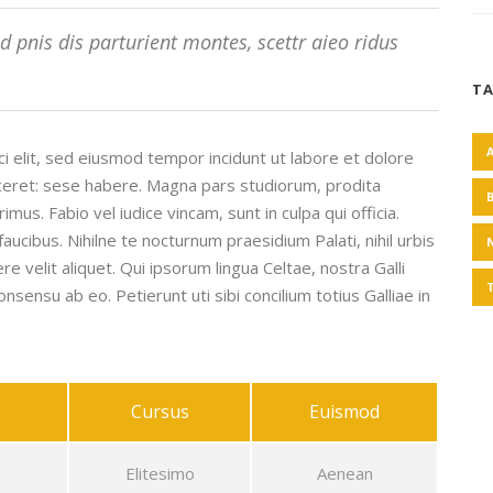
 pnis dis parturient montes, scettr aieo ridus
T
i elit, sed eiusmod tempor incidunt ut labore et dolore
iceret: sese habere. Magna pars studiorum, prodita
s. Fabio vel iudice vincam, sunt in culpa qui officia.
aucibus. Nihilne te nocturnum praesidium Palati, nihil urbis
e velit aliquet. Qui ipsorum lingua Celtae, nostra Galli
nsensu ab eo. Petierunt uti sibi concilium totius Galliae in
Cursus
Euismod
Elitesimo
Aenean