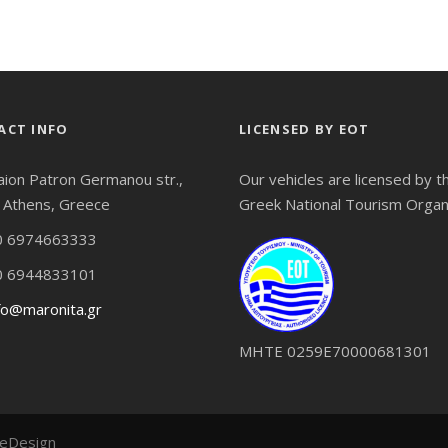
ACT INFO
LICENSED BY EOT
aion Patron Germanou str.,
Our vehicles are licensed by t
 Athens, Greece
Greek National Tourism Organ
 6974663333
 6944833101
fo@maronita.gr
ΜΗΤΕ 0259Ε70000681301
teDesign