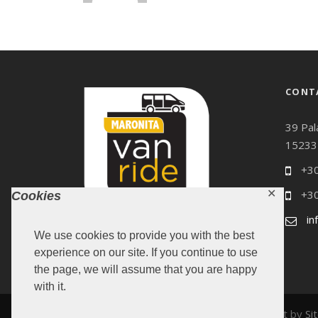
CONT
39 Pal
15233
+30
✕
+30
Cookies
in
We use cookies to provide you with the best
experience on our site. If you continue to use
the page, we will assume that you are happy
with it.
MARONITA 2019, Design & Development by
Si