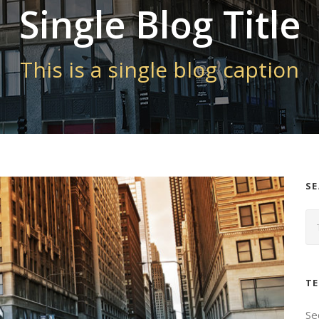
Single Blog Title
This is a single blog caption
S
TE
Se